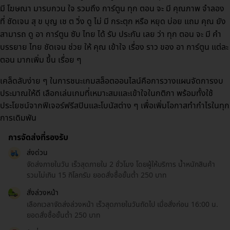
มี โฆษณา มารบกวน ใจ รวมถึง การ์ตูน ทุก ตอน จะ มี คุณภาพ จำลอง
ที่ ชัดเจน สุ ข บุญ เช ต วิ่ง ดู ไม่ มี กระตุก หรือ หยุด บ่อย แถม คุณ ยัง
สามารถ ดู อา การ์ตูน ซับ ไทย ได้ รับ ประกัน เลย ว่า ทุก ตอน จะ มี คำ
บรรยาย ไทย ชัดเจน ช่วย ให้ คุณ เข้าใจ เรื่อง ราว ของ อา การ์ตูน แต่ละ
ตอน มากเพิ่ม ขึ้น เรื่อย ๆ
เคล็ดลับง่าย ๆ ในการชนะเกมสล็อตออนไลน์คือการวางแผนจัดการงบ
ประมาณให้ดี เลือกเล่นเกมที่เหมาะสมและเข้าใจในกติกา พร้อมทั้งใช้
ประโยชน์จากฟีเจอร์ฟรีสปินและโบนัสต่าง ๆ เพื่อเพิ่มโอกาสทำกำไรในทุก
การเดิมพัน
การจัดส่งที่รองรับ
ส่งด่วน
จัดส่งภายในวัน เร็วสุดภายใน 2 ชั่วโมง โดยผู้ให้บริการ น้ำหนักสินค้า
รวมไม่เกิน 15 กิโลกรัม ยอดสั่งซื้อขั้นต่ำ 250 บาท
สั่งล่วงหน้า
เลือกเวลาจัดส่งล่วงหน้า เร็วสุดภายในวันถัดไป เมื่อสั่งก่อน 16:00 น.
ยอดสั่งซื้อขั้นต่ำ 250 บาท