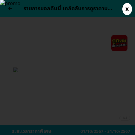
รายการบอลคืนนี้ เคล็ดลับการดูราคาบอล
x
ไหลให้เป็น
1/4
ระยะเวลาราคาพิเศษ
01/10/2567 - 31/10/2567