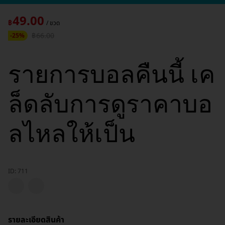
49.00
฿
/ ขวด
฿
66.00
-25%
รายการบอลคืนนี้ เค
ล็ดลับการดูราคาบอ
ลไหลให้เป็น
ID: 711
รายละเอียดสินค้า